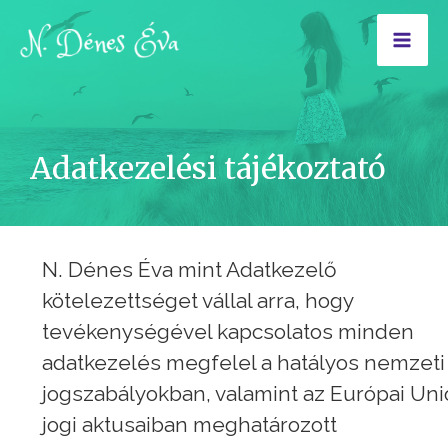
Skip
to
Mai
content
Me
Adatkezelési tájékoztató
N. Dénes Éva mint Adatkezelő
kötelezettséget vállal arra, hogy
tevékenységével kapcsolatos minden
adatkezelés megfelel a hatályos nemzeti
jogszabályokban, valamint az Európai Uni
jogi aktusaiban meghatározott