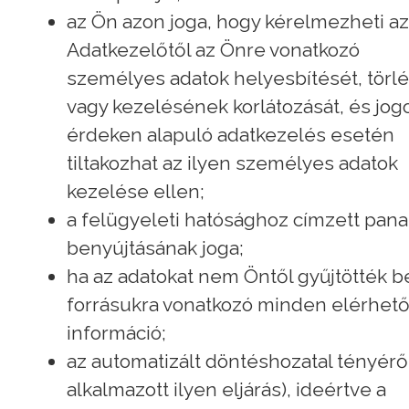
az Ön azon joga, hogy kérelmezheti az
Adatkezelőtől az Önre vonatkozó
személyes adatok helyesbítését, törl
vagy kezelésének korlátozását, és jog
érdeken alapuló adatkezelés esetén
tiltakozhat az ilyen személyes adatok
kezelése ellen;
a felügyeleti hatósághoz címzett pan
benyújtásának joga;
ha az adatokat nem Öntől gyűjtötték be
forrásukra vonatkozó minden elérhet
információ;
az automatizált döntéshozatal tényéről
alkalmazott ilyen eljárás), ideértve a