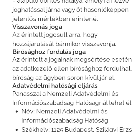
– alapuló döntés hatálya, amely rá nézve
joghatással járna vagy őt hasonlóképpen
jelentős mértékben érintené.
Visszavonás joga
Az érintett jogosult arra, hogy
hozzájárulását bármikor visszavonja.
Bírósághoz fordulás joga
Az érintett a jogainak megsértése esetén
az adatkezelő ellen bírósághoz fordulhat.
bíróság az ügyben soron kívül jár el.
Adatvédelmi hatósági eljárás
Panasszal a Nemzeti Adatvédelmi és
Információszabadság Hatóságnál lehet él
Név: Nemzeti Adatvédelmi és
Információszabadság Hatóság
Székhely: 1125 Budapest, Szilágyi Erz