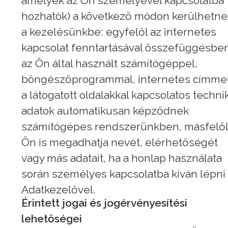
amelyek az Ön személyével kapcsolatba
hozhatók) a következő módon kerülhetne
a kezelésünkbe: egyfelől az internetes
kapcsolat fenntartásával összefüggésbe
az Ön által használt számítógéppel,
böngészőprogrammal, internetes címmel
a látogatott oldalakkal kapcsolatos techni
adatok automatikusan képződnek
számítógépes rendszerünkben, másfelől
Ön is megadhatja nevét, elérhetőségét
vagy más adatait, ha a honlap használata
során személyes kapcsolatba kíván lépni
Adatkezelővel.
Érintett jogai és jogérvényesítési
lehetőségei