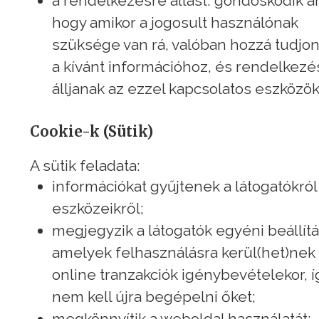
a rendelkezésre állást: gondoskodik ar
hogy amikor a jogosult használónak
szüksége van rá, valóban hozzá tudjon
a kívánt információhoz, és rendelkezé
álljanak az ezzel kapcsolatos eszközök
Cookie-k (Sütik)
A sütik feladata:
információkat gyűjtenek a látogatókról
eszközeikről;
megjegyzik a látogatók egyéni beállítá
amelyek felhasználásra kerül(het)nek 
online tranzakciók igénybevételekor, í
nem kell újra begépelni őket;
megkönnyítik a weboldal használatát;